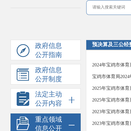
预决算及三公经
政府信息
公开指南
2024年宝鸡市体
政府信息
宝鸡市体育局202
公开制度
2025年宝鸡市体
法定主动
2025年宝鸡市体
公开内容
2023年宝鸡市体
重点领域
2023年宝鸡市体
信息公开