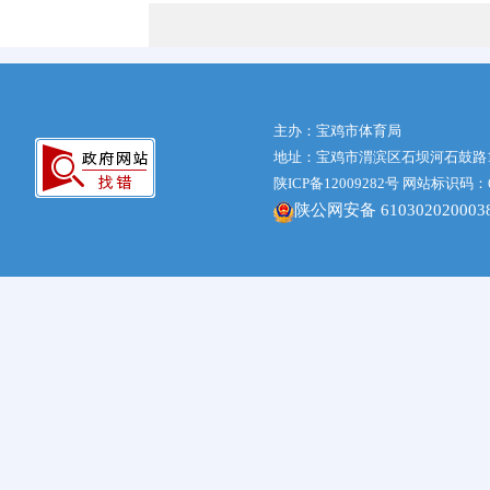
主办：宝鸡市体育局
地址：宝鸡市渭滨区石坝河石鼓路1号体
陕ICP备12009282号
网站标识码：61
陕公网安备 610302020003