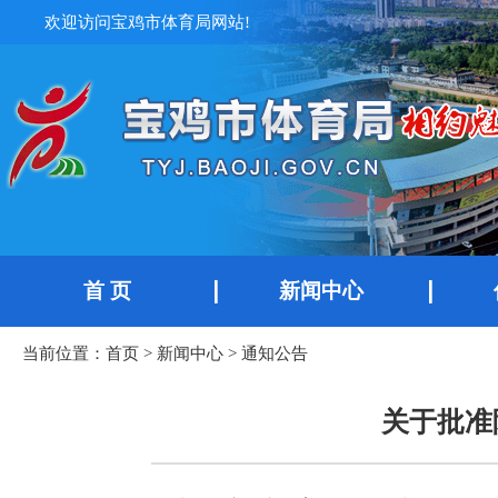
欢迎访问宝鸡市体育局网站!
首 页
新闻中心
当前位置：
首页
>
新闻中心
>
通知公告
关于批准