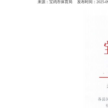
来源：宝鸡市体育局
发布时间：2025-09-