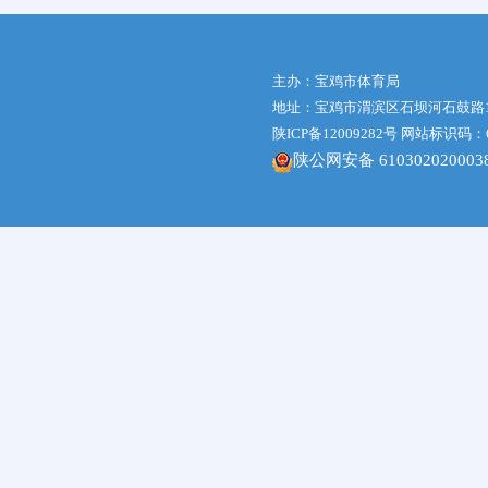
主办：宝鸡市体育局
地址：宝鸡市渭滨区石坝河石鼓路1号体
陕ICP备12009282号
网站标识码：61
陕公网安备 610302020003