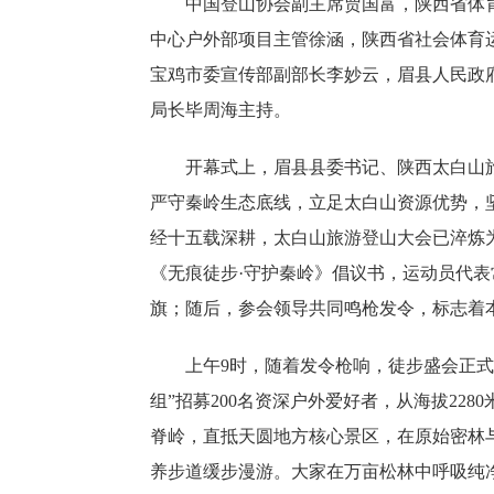
中国登山协会副主席贾国富，陕西省体
中心户外部项目主管徐涵，陕西省社会体育
宝鸡市委宣传部副部长李妙云，眉县人民政
局长毕周海主持。
开幕式上，眉县县委书记、陕西太白山
严守秦岭生态底线，立足太白山资源优势，坚
经十五载深耕，太白山旅游登山大会已淬炼
《无痕徒步·守护秦岭》倡议书，运动员代
旗；随后，参会领导共同鸣枪发令，标志着
上午9时，随着发令枪响，徒步盛会正
组”招募200名资深户外爱好者，从海拔22
脊岭，直抵天圆地方核心景区，在原始密林与
养步道缓步漫游。大家在万亩松林中呼吸纯