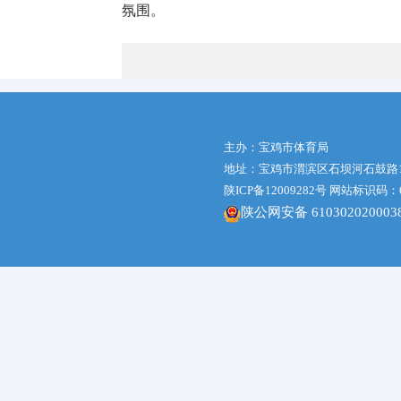
氛围。
主办：宝鸡市体育局
地址：宝鸡市渭滨区石坝河石鼓路1号体
陕ICP备12009282号
网站标识码：61
陕公网安备 610302020003