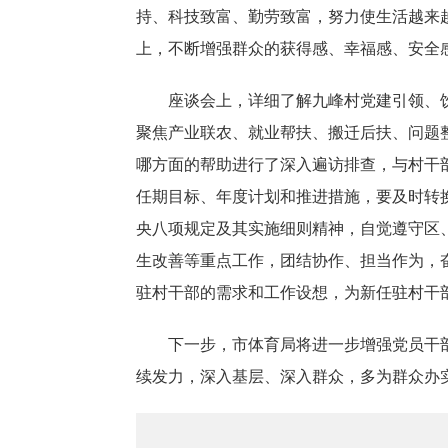
持、科技致富、勤劳致富，努力使生活越来
上，不断增强群众的获得感、幸福感、安全
座谈会上，详细了解九峰村党建引领、
聚焦产业联农、就业帮扶、搬迁后扶、问题
哪方面的帮助进行了深入遍访排查，与村干
任期目标、年度计划和推进措施，要及时转
央八项规定及其实施细则精神，自觉遵守区
生改善等重点工作，团结协作、担当作为，
驻村干部的需求和工作设想，为新任驻村干
下一步，市体育局将进一步增强党员干
续发力，深入基层、深入群众，多为群众办