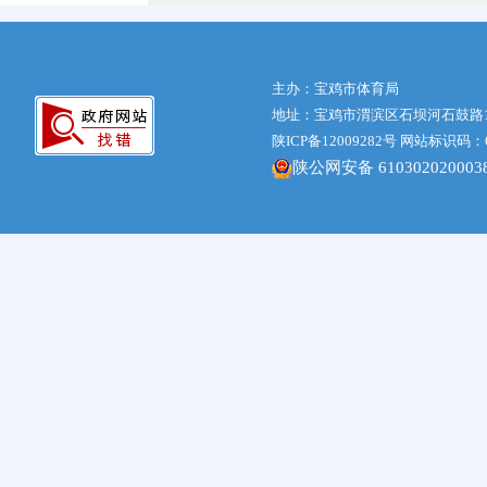
主办：宝鸡市体育局
地址：宝鸡市渭滨区石坝河石鼓路1号体
陕ICP备12009282号
网站标识码：61
陕公网安备 610302020003