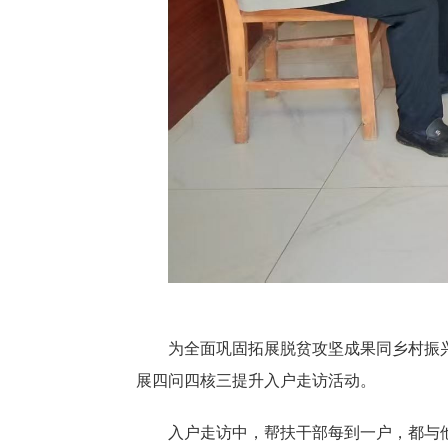
为全面巩固拓展脱贫攻坚成果同乡村振
展四问四核三提升入户走访活动。
入户走访中，帮扶干部每到一户，都与