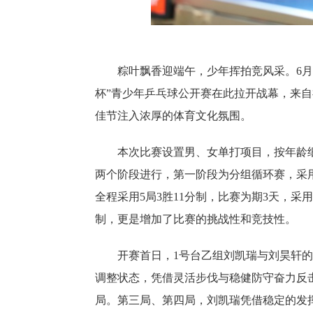
粽叶飘香迎端午，少年挥拍竞风采。6月1
杯”青少年乒乓球公开赛在此拉开战幕，来自
佳节注入浓厚的体育文化氛围。
本次比赛设置男、女单打项目，按年龄
两个阶段进行，第一阶段为分组循环赛，采
全程采用5局3胜11分制，比赛为期3天，
制，更是增加了比赛的挑战性和竞技性。
开赛首日，1号台乙组刘凯瑞与刘昊轩的
调整状态，凭借灵活步伐与稳健防守奋力反击
局。第三局、第四局，刘凯瑞凭借稳定的发挥